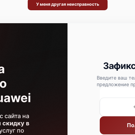
У меня другая неисправность
Зафикс
а
Введите ваш те
о
предложение пр
uawei
с сайта на
м
скидку в
По
услуг по